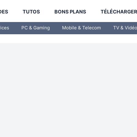
DES
TUTOS
BONS PLANS
TÉLÉCHARGE
vices
PC & Gaming
Mobile & Telecom
TV & Vidé