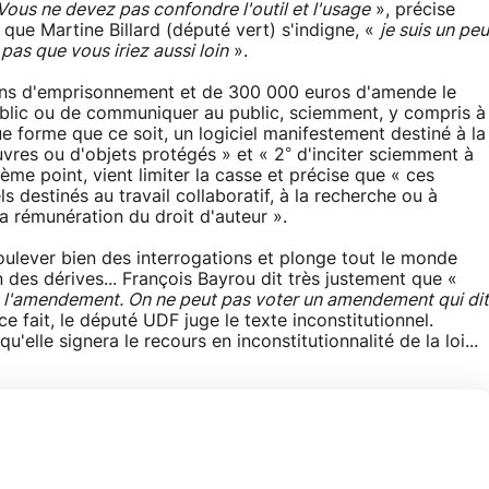
Vous ne devez pas confondre l'outil et l'usage
», précise
 que Martine Billard (député vert) s'indigne, «
je suis un peu
 pas que vous iriez aussi loin
».
 ans d'emprisonnement et de 300 000 euros d'amende le
u public ou de communiquer au public, sciemment, y compris à
ue forme que ce soit, un logiciel manifestement destiné à la
vres ou d'objets protégés » et « 2° d'inciter sciemment à
ième point, vient limiter la casse et précise que « ces
s destinés au travail collaboratif, à la recherche ou à
a rémunération du droit d'auteur ».
oulever bien des interrogations et plonge tout le monde
n des dérives... François Bayrou dit très justement que «
tre l'amendement. On ne peut pas voter un amendement qui dit
ce fait, le député UDF juge le texte inconstitutionnel.
'elle signera le recours en inconstitutionnalité de la loi...