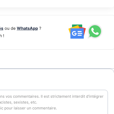
és
ou de
WhatsApp
?
h !