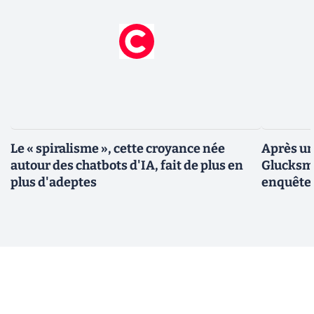
Le « spiralisme », cette croyance née
Après un
autour des chatbots d'IA, fait de plus en
Glucksma
plus d'adeptes
enquête