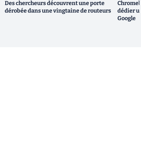
Des chercheurs découvrent une porte
Chromebo
dérobée dans une vingtaine de routeurs
dédier u
Google