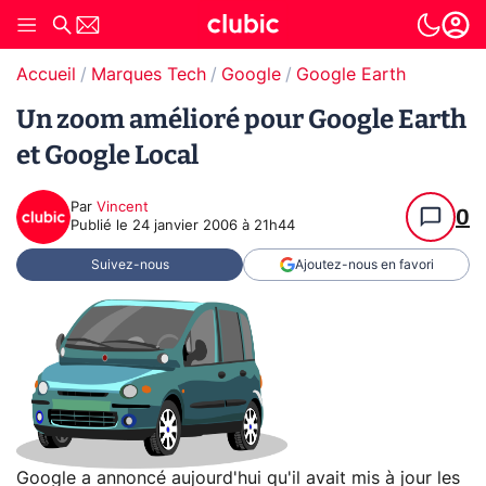
Accueil
Marques Tech
Google
Google Earth
Un zoom amélioré pour Google Earth
et Google Local
Par
Vincent
0
Publié le
24 janvier 2006 à 21h44
Suivez-nous
Ajoutez-nous en favori
Google a annoncé aujourd'hui qu'il avait mis à jour les