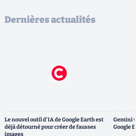
Dernières actualités
Le nouvel outil d'IA de Google Earth est
Gemini v
déjà détourné pour créer de fausses
Google E
images