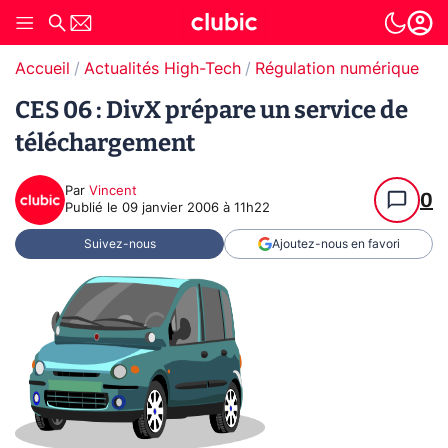
Accueil
Actualités High-Tech
Régulation numérique
Pr
CES 06 : DivX prépare un service de
téléchargement
Par
Vincent
0
Publié le
09 janvier 2006 à 11h22
Suivez-nous
Ajoutez-nous en favori