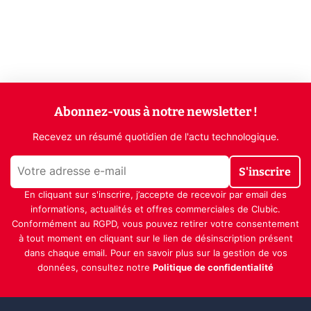
Abonnez-vous à notre newsletter !
Recevez un résumé quotidien de l'actu technologique.
S'inscrire
En cliquant sur s'inscrire, j’accepte de recevoir par email des
informations, actualités et offres commerciales de Clubic.
Conformément au RGPD, vous pouvez retirer votre consentement
à tout moment en cliquant sur le lien de désinscription présent
dans chaque email. Pour en savoir plus sur la gestion de vos
données, consultez notre
Politique de confidentialité