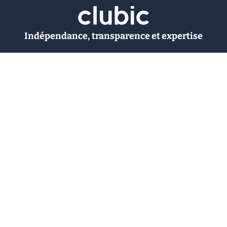
Indépendance, transparence et expertise
Clubic est un média de recommandation de produits
100% indépendant. Chaque jour, nos experts testent et
comparent des produits et services technologiques
pour vous informer et vous aider à consommer
intelligemment.
À propos
Nous contacter
Référencer un logiciel
Marques tech
Événements tech
Archives
RSS
© CLUBIC SAS 2026
Infos légales
Confidentialité
CGU
Modération
Politique cookie