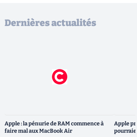
Dernières actualités
Apple : la pénurie de RAM commence à
Apple pré
faire mal aux MacBook Air
pourraie