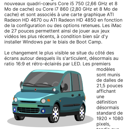
nouveaux quadri-cœurs Core i5 750 (2,66 GHz et 8
Mo de cache) ou Core i7 860 (2,80 GHz et 8 Mo de
cache) et sont associés à une carte graphique ATI
Radeon HD 4670 ou ATI Radeon HD 4850 en fonction
de la configuration ou des options retenues. Les iMac
de 27 pouces permettent ainsi de jouer aux jeux
vidéos les plus récents, à condition bien sûr d'y
installer Windows par le biais de Boot Camp.
Le changement le plus visible se situe du côté des
écrans autour desquels ils s'articulent, désormais au
ratio 16:9 et rétro-éclairés par LED.
Les premiers
modèles
sont munis
de dalles de
21,5 pouces
affichant
une
définition
désormais
standard de
1920 × 1080
pixels,