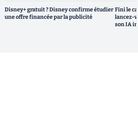
Disney+ gratuit ? Disney confirme étudier
Fini le c
une offre financée par la publicité
lancez-vo
son IA i