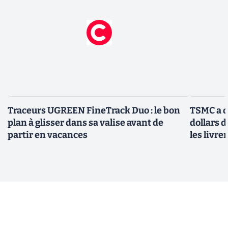
Traceurs UGREEN FineTrack Duo : le bon
TSMC a d
plan à glisser dans sa valise avant de
dollars 
partir en vacances
les livre