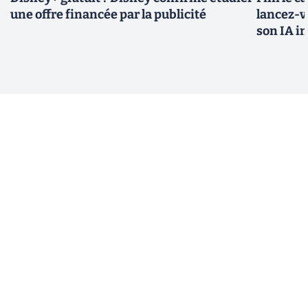
une offre financée par la publicité
lancez-vo
son IA i