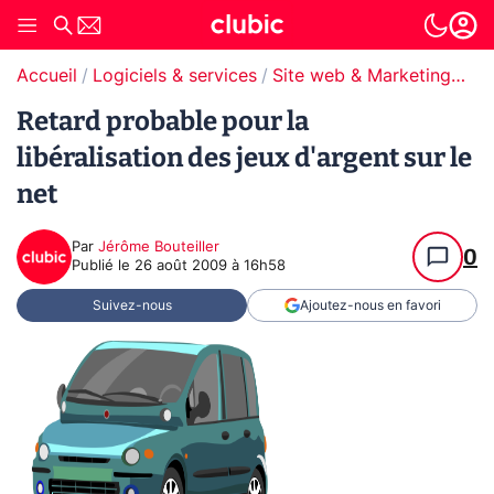
Accueil
Logiciels & services
Site web & Marketing Digital
Retard probable pour la
libéralisation des jeux d'argent sur le
net
Par
Jérôme Bouteiller
0
Publié le
26 août 2009 à 16h58
Suivez-nous
Ajoutez-nous en favori