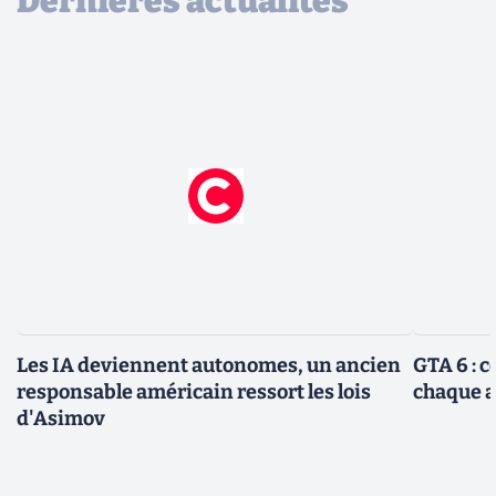
Dernières actualités
Les IA deviennent autonomes, un ancien
GTA 6 : 
responsable américain ressort les lois
chaque 
d'Asimov