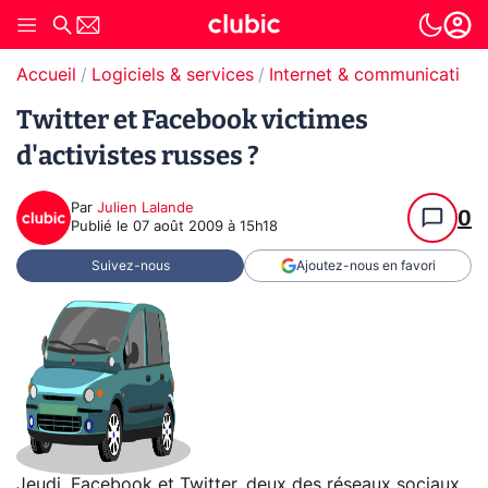
Accueil
Logiciels & services
Internet & communication
Twitter et Facebook victimes
d'activistes russes ?
Par
Julien Lalande
0
Publié le
07 août 2009 à 15h18
Suivez-nous
Ajoutez-nous en favori
Jeudi, Facebook et Twitter, deux des réseaux sociaux