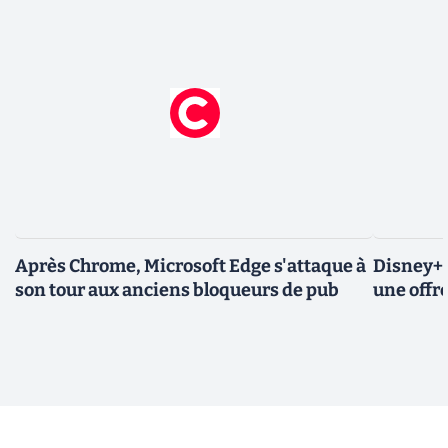
Après Chrome, Microsoft Edge s'attaque à
Disney+ 
son tour aux anciens bloqueurs de pub
une offre