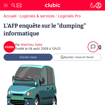
Accueil
Logiciels & services
Logiciels Pro
L'AFP enquête sur le "dumping"
informatique
Par
Matthieu Dailly
0
Publié le
04 août 2009 à 12h22
Suivez-nous
Ajoutez-nous en favori