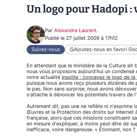
Un logo pour Hadopi : 
Par
Alexandre Laurent
.
Publié le
27 juillet 2009 à 17h12
Suivez-nous
Ajoutez-nous en favori
Goo
En attendant que le ministère de la Culture ait b
nous vous proposons aujourd'hui un condensé de
notre actualité
Insolite : concevez le logo de la
puisque nous avons reçu plusieurs dizaines de p
le pas. Non sans surprise, nous avons découve
s'attache à dénoncer les potentiels travers de l
Autrement dit, pas une ne reflète ni n'exprime l
Œuvres et la Protection des droits sur Internet à 
française, alors que ces missions constituent 
en mesure d'expliquer, à moins peut-être de s
inefficace, voire dangereuse. « Étonnant, non ? 