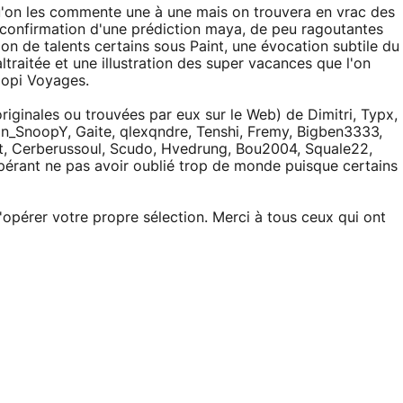
'on les commente une à une mais on trouvera en vrac des
la confirmation d'une prédiction maya, de peu ragoutantes
tion de talents certains sous Paint, une évocation subtile du
ltraitée et une illustration des super vacances que l'on
dopi Voyages.
riginales ou trouvées par eux sur le Web) de Dimitri, Typx,
2n_SnoopY, Gaite, qlexqndre, Tenshi, Fremy, Bigben3333,
et, Cerberussoul, Scudo, Hvedrung, Bou2004, Squale22,
spérant ne pas avoir oublié trop de monde puisque certains
d'opérer votre propre sélection. Merci à tous ceux qui ont