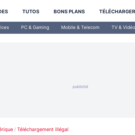
DES
TUTOS
BONS PLANS
TÉLÉCHARGE
vices
PC & Gaming
Mobile & Telecom
TV & Vidé
érique
Téléchargement illégal