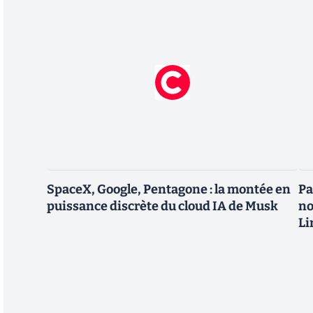
SpaceX, Google, Pentagone : la montée en
Pa
puissance discrète du cloud IA de Musk
no
Li