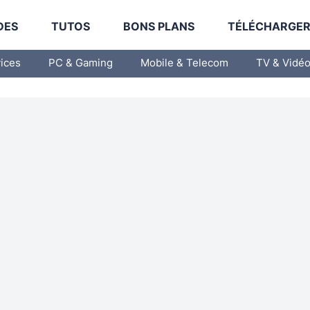
DES
TUTOS
BONS PLANS
TÉLÉCHARGE
vices
PC & Gaming
Mobile & Telecom
TV & Vidé