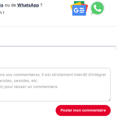
és
ou de
WhatsApp
?
h !
Poster mon commentaire