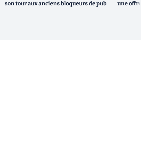
son tour aux anciens bloqueurs de pub
une offre