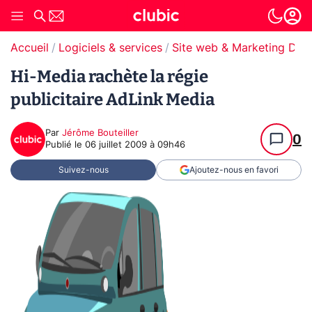
Accueil
Logiciels & services
Site web & Marketing Digit
Hi-Media rachète la régie
publicitaire AdLink Media
Par
Jérôme Bouteiller
0
Publié le
06 juillet 2009 à 09h46
Suivez-nous
Ajoutez-nous en favori