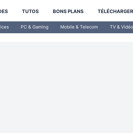
DES
TUTOS
BONS PLANS
TÉLÉCHARGE
vices
PC & Gaming
Mobile & Telecom
TV & Vidé