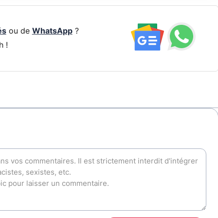
és
ou de
WhatsApp
?
h !