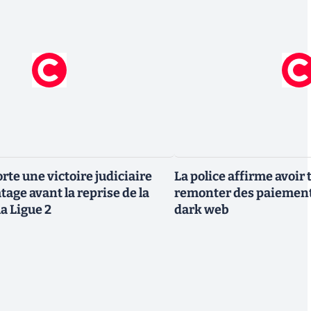
rte une victoire judiciaire
La police affirme avoi
atage avant la reprise de la
remonter des paiement
la Ligue 2
dark web