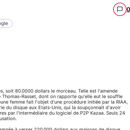
gle
és, soit 80.0000 dollars le morceau. Telle est l'amende
 Thomas-Rasset, dont on rapporte qu'elle eut le souffle
une femme fait l'objet d'une procédure initiée par la RIAA,
trie du disque aux Etats-Unis, qui la soupçonnait d'avoir
res par l'intermédiaire du logiciel de P2P Kazaa. Seuls 24
usation.
amnée à verser 220.000 dollars aux maisons de disque