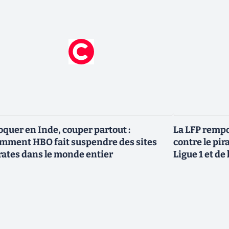
oquer en Inde, couper partout :
La LFP rempo
mment HBO fait suspendre des sites
contre le pir
rates dans le monde entier
Ligue 1 et de 