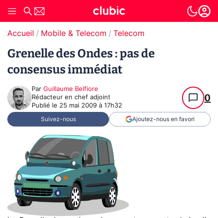
Accueil
Mobile & Telecom
Telecom
Grenelle des Ondes : pas de
consensus immédiat
Par
Guillaume Belfiore
0
Rédacteur en chef adjoint
Publié le
25 mai 2009 à 17h32
Suivez-nous
Ajoutez-nous en favori