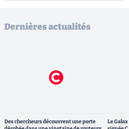
Dernières actualités
Des chercheurs découvrent une porte
Le Galax
dérobée dans une vingtaine de routeurs
signée 