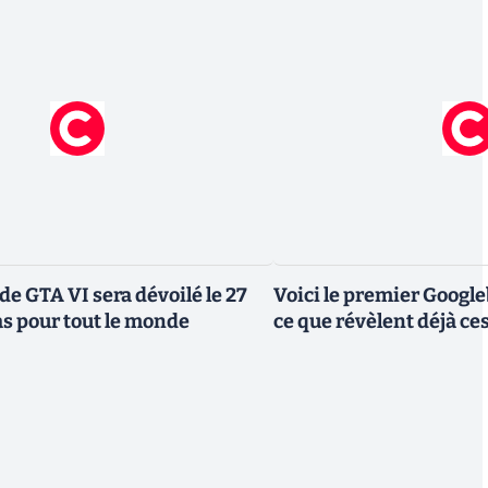
de GTA VI sera dévoilé le 27
Voici le premier Googl
as pour tout le monde
ce que révèlent déjà c