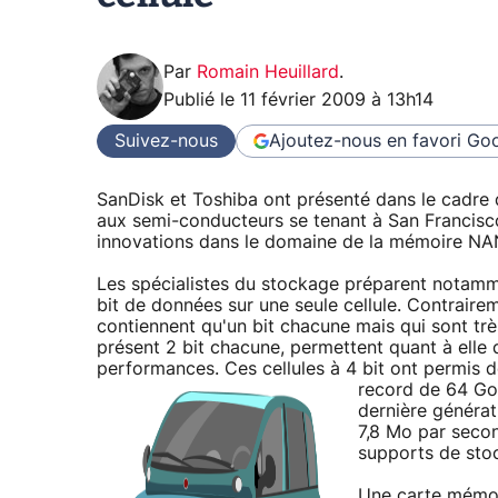
Par
Romain Heuillard
.
Publié le
11 février 2009 à 13h14
Suivez-nous
Ajoutez-nous en favori
Goo
SanDisk et Toshiba ont présenté dans le cadre
aux semi-conducteurs se tenant à San Francisc
innovations dans le domaine de la mémoire NA
Les spécialistes du stockage préparent notamm
bit de données sur une seule cellule. Contraire
contiennent qu'un bit chacune mais qui sont trè
présent 2 bit chacune, permettent quant à elle
performances. Ces cellules à 4 bit ont permis d
record de 64 G
dernière générat
7,8 Mo par secon
supports de sto
Une carte mémoi