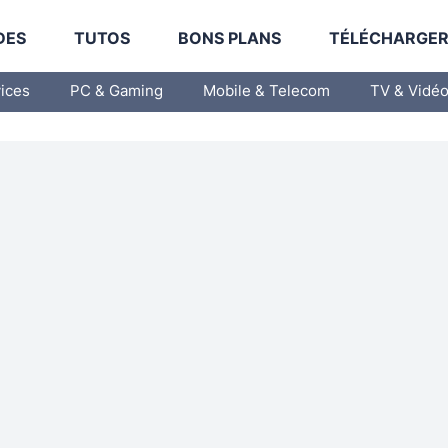
DES
TUTOS
BONS PLANS
TÉLÉCHARGE
vices
PC & Gaming
Mobile & Telecom
TV & Vidé