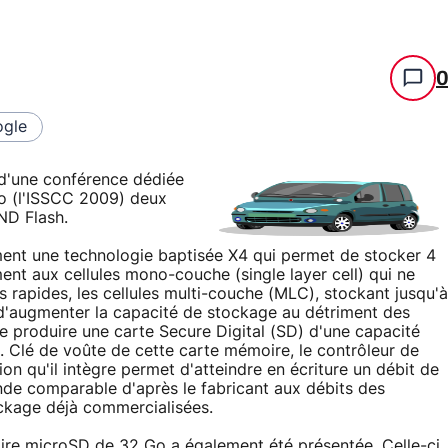
gle
 d'une conférence dédiée
o (l'ISSCC 2009) deux
ND Flash.
ent une technologie baptisée X4 qui permet de stocker 4
ment aux cellules mono-couche (single layer cell) qui ne
s rapides, les cellules multi-couche (MLC), stockant jusqu'à
 d'augmenter la capacité de stockage au détriment des
e produire une carte Secure Digital (SD) d'une capacité
o.
Clé de voûte de cette carte mémoire, le contrôleur de
ion qu'il intègre permet d'atteindre en écriture un débit de
de comparable d'après le fabricant aux débits des
ckage déjà commercialisées.
re microSD de 32 Go a également été présentée. Celle-ci