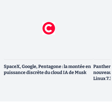
SpaceX, Google, Pentagone : la montée en
Panther L
puissance discrète du cloud IA de Musk
nouveau
Linux 7.