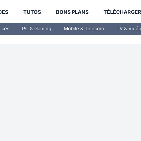
DES
TUTOS
BONS PLANS
TÉLÉCHARGE
vices
PC & Gaming
Mobile & Telecom
TV & Vidé