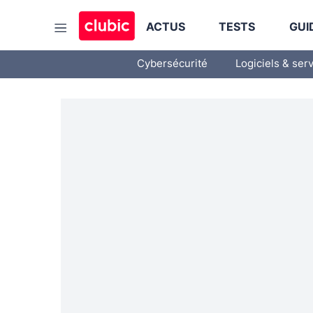
ACTUS
TESTS
GUI
Cybersécurité
Logiciels & ser