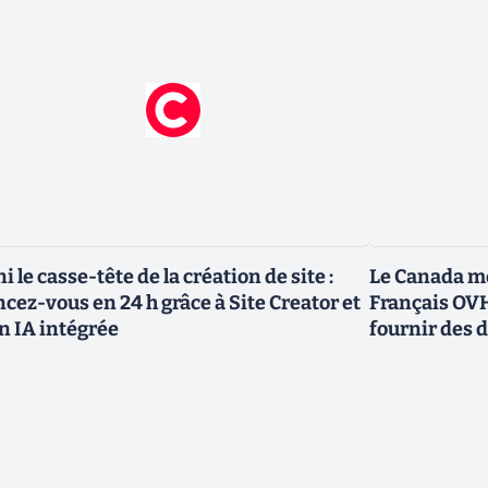
ni le casse-tête de la création de site :
Le Canada me
ncez-vous en 24 h grâce à Site Creator et
Français OVH
n IA intégrée
fournir des 