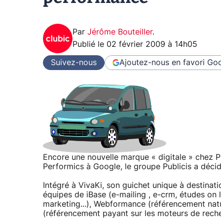
Par
Jérôme Bouteiller
.
Publié le
02 février 2009 à 14h05
Suivez-nous
Ajoutez-nous en favori
Goo
Encore une nouvelle marque « digitale » chez Pu
Performics à Google, le groupe Publicis a décid
Intégré à VivaKi, son guichet unique à destinat
équipes de iBase (e-mailing , e-crm, études on 
marketing...), Webformance (référencement natur
(référencement payant sur les moteurs de reche