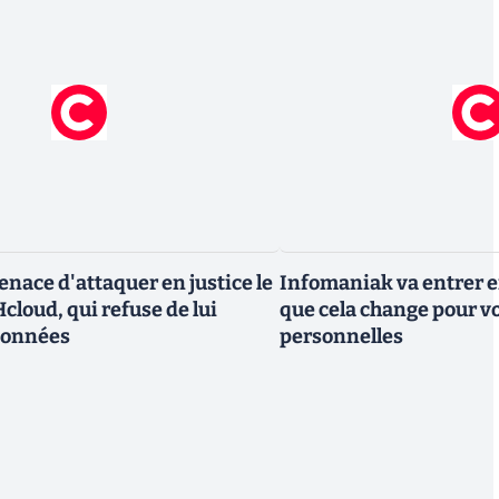
nace d'attaquer en justice le
Infomaniak va entrer en
cloud, qui refuse de lui
que cela change pour v
données
personnelles