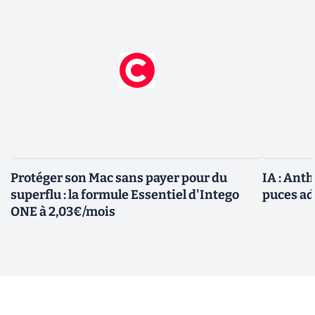
Protéger son Mac sans payer pour du
IA : Ant
superflu : la formule Essentiel d'Intego
puces ad
ONE à 2,03€/mois