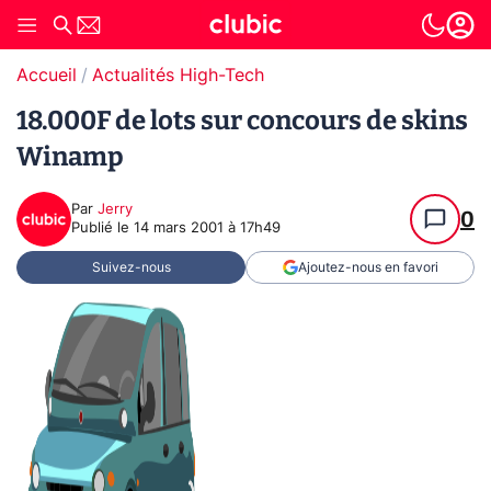
Accueil
Actualités High-Tech
18.000F de lots sur concours de skins
Winamp
Par
Jerry
0
Publié le
14 mars 2001 à 17h49
Suivez-nous
Ajoutez-nous en favori