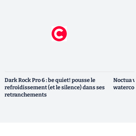
Dark Rock Pro 6 : be quiet! pousse le
Noctua v
refroidissement (et le silence) dans ses
watercoo
retranchements