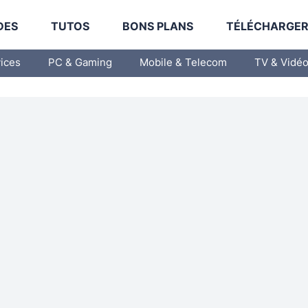
DES
TUTOS
BONS PLANS
TÉLÉCHARGE
vices
PC & Gaming
Mobile & Telecom
TV & Vidé