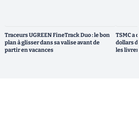
Traceurs UGREEN FineTrack Duo : le bon
TSMC a d
plan à glisser dans sa valise avant de
dollars 
partir en vacances
les livre