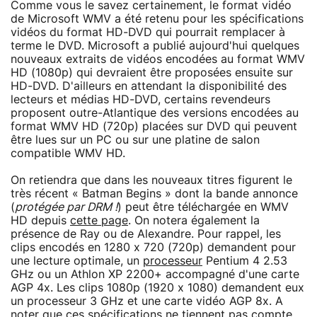
Comme vous le savez certainement, le format vidéo
de Microsoft WMV a été retenu pour les spécifications
vidéos du format HD-DVD qui pourrait remplacer à
terme le DVD. Microsoft a publié aujourd'hui quelques
nouveaux extraits de vidéos encodées au format WMV
HD (1080p) qui devraient être proposées ensuite sur
HD-DVD. D'ailleurs en attendant la disponibilité des
lecteurs et médias HD-DVD, certains revendeurs
proposent outre-Atlantique des versions encodées au
format WMV HD (720p) placées sur DVD qui peuvent
être lues sur un PC ou sur une platine de salon
compatible WMV HD.
On retiendra que dans les nouveaux titres figurent le
très récent « Batman Begins » dont la bande annonce
(
protégée par DRM !
) peut être téléchargée en WMV
HD depuis
cette page
. On notera également la
présence de Ray ou de Alexandre. Pour rappel, les
clips encodés en 1280 x 720 (720p) demandent pour
une lecture optimale, un
processeur
Pentium 4 2.53
GHz ou un Athlon XP 2200+ accompagné d'une carte
AGP 4x. Les clips 1080p (1920 x 1080) demandent eux
un processeur 3 GHz et une carte vidéo AGP 8x. A
noter que ces spécifications ne tiennent pas compte