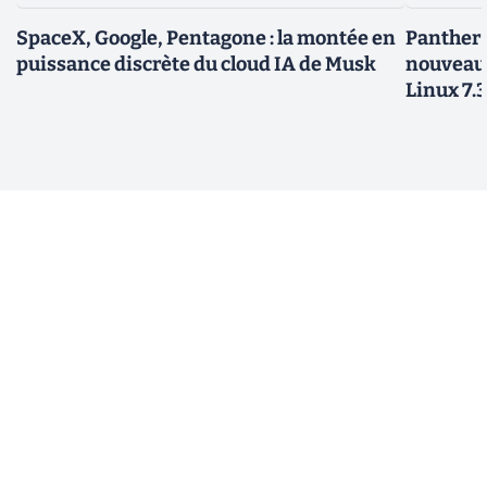
SpaceX, Google, Pentagone : la montée en
Panther L
puissance discrète du cloud IA de Musk
nouveau
Linux 7.