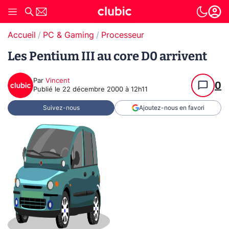
Accueil
PC & Gaming
Processeur
Les Pentium III au core D0 arrivent
Par
Vincent
0
Publié le
22 décembre 2000 à 12h11
Suivez-nous
Ajoutez-nous en favori