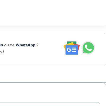
és
ou de
WhatsApp
?
h !