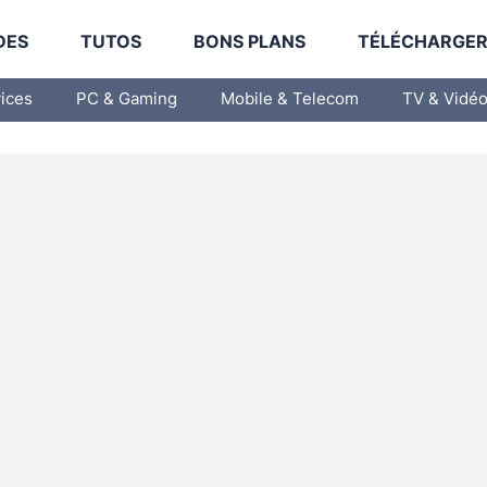
DES
TUTOS
BONS PLANS
TÉLÉCHARGE
vices
PC & Gaming
Mobile & Telecom
TV & Vidé