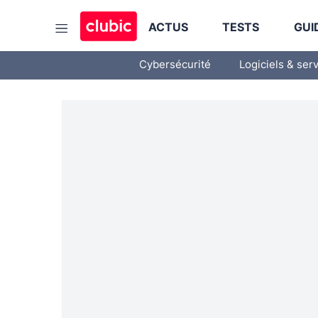
ACTUS
TESTS
GUI
Cybersécurité
Logiciels & ser