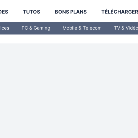
DES
TUTOS
BONS PLANS
TÉLÉCHARGE
vices
PC & Gaming
Mobile & Telecom
TV & Vidé