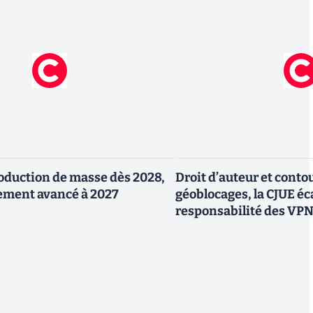
production de masse dès 2028,
Droit d’auteur et cont
ement avancé à 2027
géoblocages, la CJUE éca
responsabilité des VP