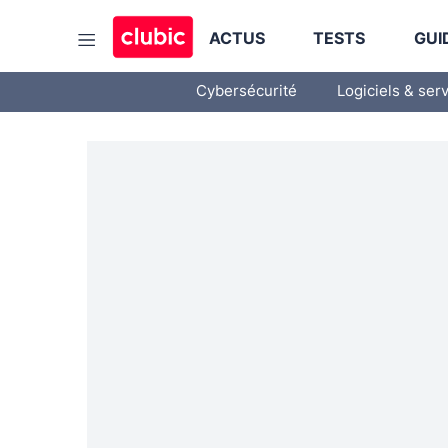
ACTUS
TESTS
GUI
Cybersécurité
Logiciels & ser