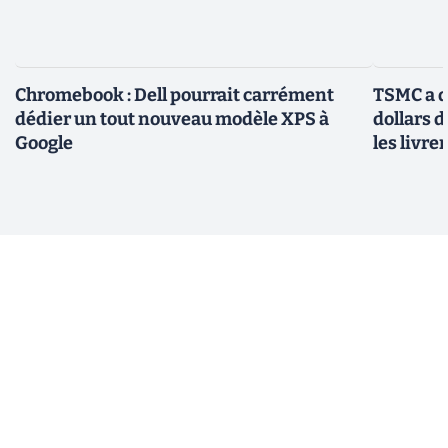
Chromebook : Dell pourrait carrément
TSMC a d
dédier un tout nouveau modèle XPS à
dollars 
Google
les livre