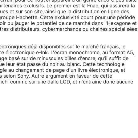
terrain pour ce nouvel appareil d'un genre encore peu usité
tenaires exclusifs. Le premier est la Fnac, qui assurera la
s et sur son site, ainsi que la distribution en ligne des
groupe Hachette. Cette exclusivité court pour une période
voir pu jauger le potentiel de ce marché dans l'Hexagone et
tres distributeurs, cybermarchands ou chaines spécialisées
troniques déjà disponibles sur le marché français, le
e électronique e-Ink. L'écran monochrome, au format A5,
age basé sur de minuscules billes d'encre, qu'il suffit de
ue leur état passe du noir au blanc. Cette technologie
ie au changement de page d'un livre électronique, et
 selon Sony. Autre argument en faveur de cette
fraichi comme sur une dalle LCD, et n'entraine donc aucune