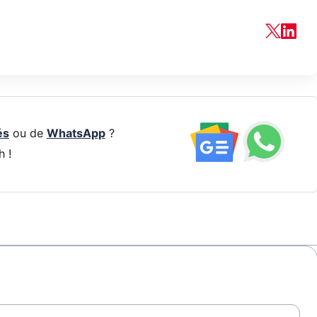
és
ou de
WhatsApp
?
h !