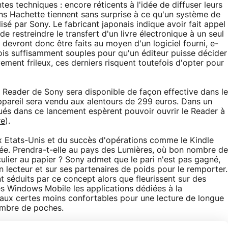
ntes techniques : encore réticents à l'idée de diffuser leurs
ons Hachette tiennent sans surprise à ce qu'un système de
isé par Sony. Le fabricant japonais indique avoir fait appel
 restreindre le transfert d'un livre électronique à un seul
 devront donc être faits au moyen d'un logiciel fourni, e-
is suffisamment souples pour qu'un éditeur puisse décider
ivement frileux, ces derniers risquent toutefois d'opter pour
Reader de Sony sera disponible de façon effective dans le
ppareil sera vendu aux alentours de 299 euros. Dans un
qués dans ce lancement espèrent pouvoir ouvrir le Reader à
re
).
x Etats-Unis et du succès d'opérations comme le Kindle
lée. Prendra-t-elle au pays des Lumières, où bon nombre de
ulier au papier ? Sony admet que le pari n'est pas gagné,
n lecteur et sur ses partenaires de poids pour le remporter.
t séduits par ce concept alors que fleurissent sur des
 Windows Mobile les applications dédiées à la
inaux certes moins confortables pour une lecture de longue
ombre de poches.