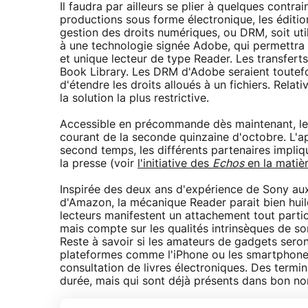
Il faudra par ailleurs se plier à quelques contrai
productions sous forme électronique, les éditi
gestion des droits numériques, ou DRM, soit util
à une technologie signée Adobe, qui permettra de
et unique lecteur de type Reader. Les transferts
Book Library. Les DRM d'Adobe seraient toutefo
d'étendre les droits alloués à un fichiers. Relat
la solution la plus restrictive.
Accessible en précommande dès maintenant, le 
courant de la seconde quinzaine d'octobre. L'a
second temps, les différents partenaires impli
la presse (voir
l'initiative des
Echos
en la matiè
Inspirée des deux ans d'expérience de Sony au
d'Amazon, la mécanique Reader parait bien hui
lecteurs manifestent un attachement tout partic
mais compte sur les qualités intrinsèques de so
Reste à savoir si les amateurs de gadgets seron
plateformes comme l'iPhone ou les smartphones
consultation de livres électroniques. Des term
durée, mais qui sont déjà présents dans bon n