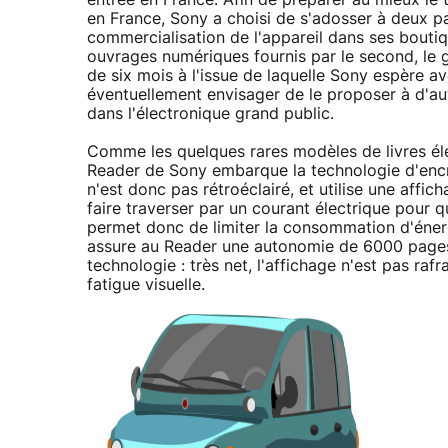
entrée en France. Afin de préparer au mieux le 
en France, Sony a choisi de s'adosser à deux par
commercialisation de l'appareil dans ses boutique
ouvrages numériques fournis par le second, le 
de six mois à l'issue de laquelle Sony espère a
éventuellement envisager de le proposer à d'au
dans l'électronique grand public.
Comme les quelques rares modèles de livres élec
Reader de Sony embarque la technologie d'encr
n'est donc pas rétroéclairé, et utilise une affich
faire traverser par un courant électrique pour q
permet donc de limiter la consommation d'énerg
assure au Reader une autonomie de 6000 pages
technologie : très net, l'affichage n'est pas ra
fatigue visuelle.