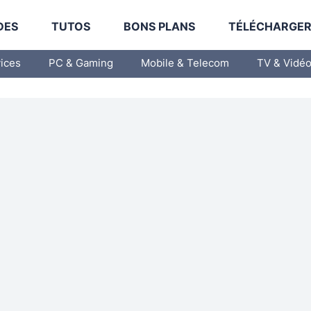
DES
TUTOS
BONS PLANS
TÉLÉCHARGE
vices
PC & Gaming
Mobile & Telecom
TV & Vidé