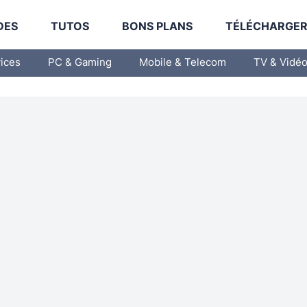
DES
TUTOS
BONS PLANS
TÉLÉCHARGE
vices
PC & Gaming
Mobile & Telecom
TV & Vidé