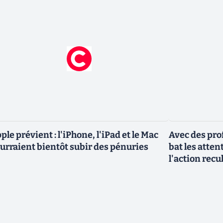
ple prévient : l'iPhone, l'iPad et le Mac
Avec des pro
urraient bientôt subir des pénuries
bat les atten
l'action rec