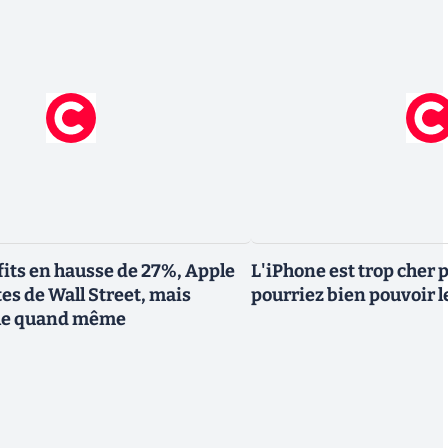
fits en hausse de 27%, Apple
L'iPhone est trop cher 
tes de Wall Street, mais
pourriez bien pouvoir le
ule quand même