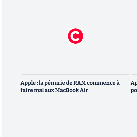
Apple : la pénurie de RAM commence à
Ap
faire mal aux MacBook Air
po