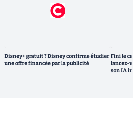
Disney+ gratuit ? Disney confirme étudier
Fini le c
une offre financée par la publicité
lancez-vo
son IA i