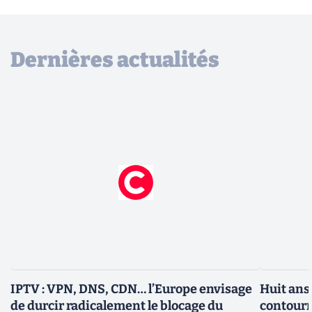
Dernières actualités
IPTV : VPN, DNS, CDN… l’Europe envisage
Huit ans
de durcir radicalement le blocage du
contourn