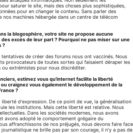
uses attaques informatiques. Non seulement les
pour saturer le site, mais des choses plus sophistiquées,
onnées pour en changer le contenu. Sans parler des
de nos machines hébergée dans un centre de télécom
ns la blogosphère, votre site ne propose aucune
s des excès de leur part ? Pourquoi ne pas miser sur une
s ?
 tentatives de créer des forums nous ont vaccinés. Nous
 provocateurs de toutes sortes qui faisaient déraper les
 ou extrémistes pour nous discréditer.
iers, estimez vous qu'internet facilite la liberté
re ou craignez vous également le développement de la
France ?
la liberté d'expression. De ce point de vue, la généralisation
le les institutions. Mais cette liberté est relative. Nous
ellectuelles. Dans les sociétés modernes, nous avons
et avons adopté le comportement grégaire du
s affranchissons de nos préjugés, nous devons faire face
 journalistique ne brille pas par son courage, il n'y a pas de