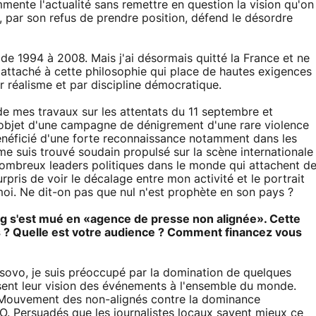
mente l'actualité sans remettre en question la vision qu'on
, par son refus de prendre position, défend le désordre
 de 1994 à 2008. Mais j'ai désormais quitté la France et ne
 attaché à cette philosophie qui place de hautes exigences
r réalisme et par discipline démocratique.
 de mes travaux sur les attentats du 11 septembre et
it l'objet d'une campagne de dénigrement d'une rare violence
bénéficié d'une forte reconnaissance notamment dans les
e suis trouvé soudain propulsé sur la scène internationale
 nombreux leaders politiques dans le monde qui attachent d
rpris de voir le décalage entre mon activité et le portrait
moi. Ne dit-on pas que nul n'est prophète en son pays ?
.org s'est mué en «agence de presse non alignée». Cette
tes ? Quelle est votre audience ? Comment financez vous
osovo, je suis préoccupé par la domination de quelques
sent leur vision des événements à l'ensemble du monde.
 Mouvement des non-alignés contre la dominance
O. Persuadés que les journalistes locaux savent mieux ce