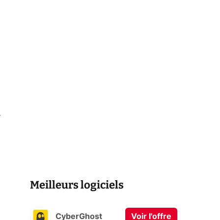
e
Meilleurs logiciels
CyberGhost
Voir l'offre