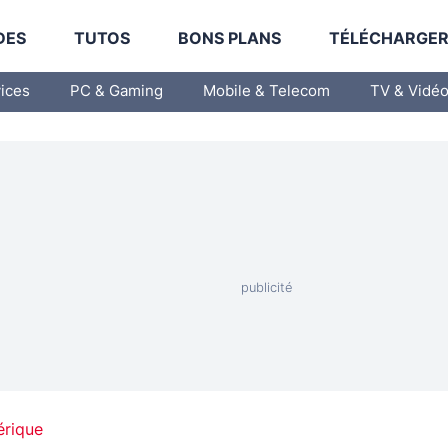
DES
TUTOS
BONS PLANS
TÉLÉCHARGE
vices
PC & Gaming
Mobile & Telecom
TV & Vidé
érique