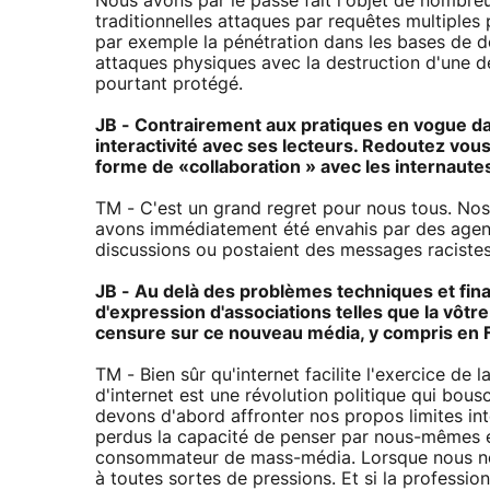
Nous avons par le passé fait l'objet de nombre
traditionnelles attaques par requêtes multiples 
par exemple la pénétration dans les bases de d
attaques physiques avec la destruction d'une 
pourtant protégé.
JB - Contrairement aux pratiques en vogue da
interactivité avec ses lecteurs. Redoutez vou
forme de «collaboration » avec les internaute
TM - C'est un grand regret pour nous tous. Nos
avons immédiatement été envahis par des agents
discussions ou postaient des messages racistes
JB - Au delà des problèmes techniques et financ
d'expression d'associations telles que la vôt
censure sur ce nouveau média, y compris en 
TM - Bien sûr qu'internet facilite l'exercice de 
d'internet est une révolution politique qui bouscu
devons d'abord affronter nos propos limites int
perdus la capacité de penser par nous-mêmes 
consommateur de mass-média. Lorsque nous nou
à toutes sortes de pressions. Et si la profession