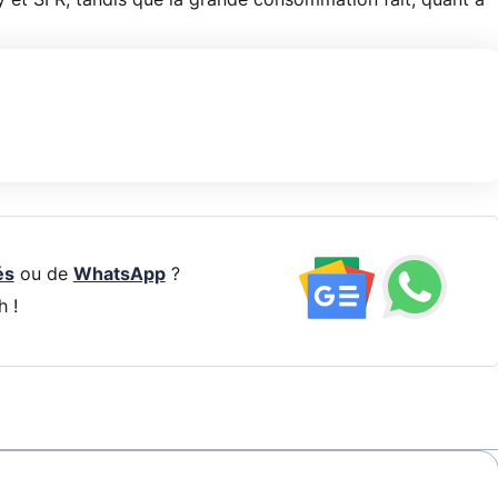
ay et SFR, tandis que la grande consommation fait, quant à
és
ou de
WhatsApp
?
h !