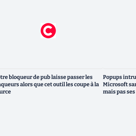
tre bloqueur de pub laisse passer les
Popups intru
aqueurs alors que cet outil les coupe à la
Microsoft sa
urce
mais pas ses