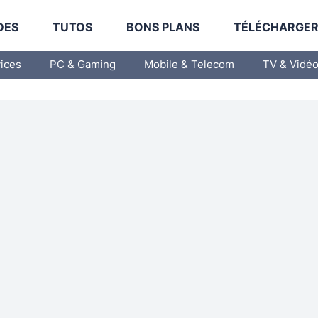
DES
TUTOS
BONS PLANS
TÉLÉCHARGE
vices
PC & Gaming
Mobile & Telecom
TV & Vidé