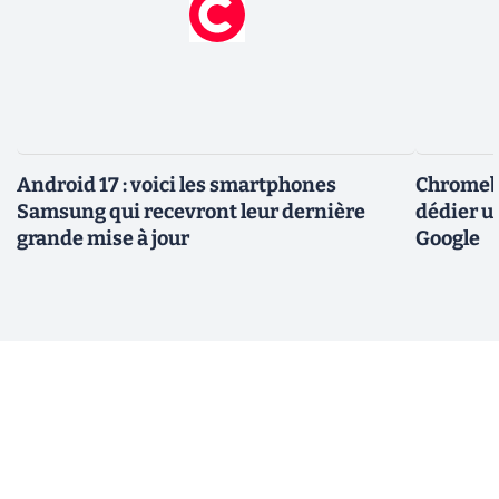
Android 17 : voici les smartphones
Chromebo
Samsung qui recevront leur dernière
dédier u
grande mise à jour
Google