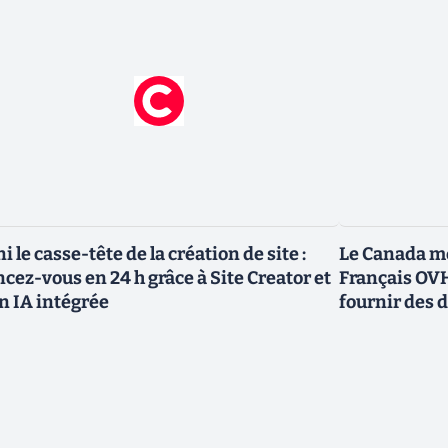
ni le casse-tête de la création de site :
Le Canada me
ncez-vous en 24 h grâce à Site Creator et
Français OVH
n IA intégrée
fournir des 