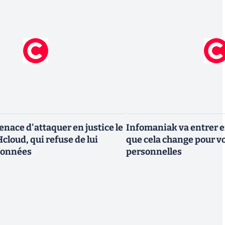
nace d'attaquer en justice le
Infomaniak va entrer en
cloud, qui refuse de lui
que cela change pour v
données
personnelles