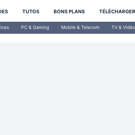
DES
TUTOS
BONS PLANS
TÉLÉCHARGE
vices
PC & Gaming
Mobile & Telecom
TV & Vidé