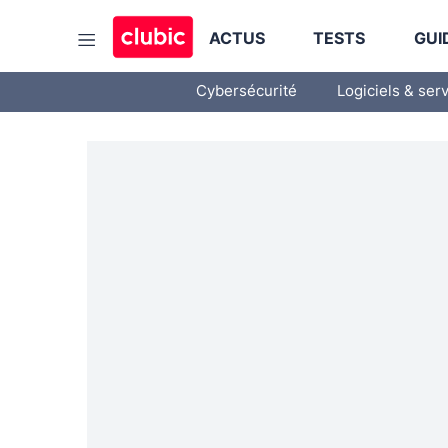
ACTUS
TESTS
GUI
Cybersécurité
Logiciels & ser