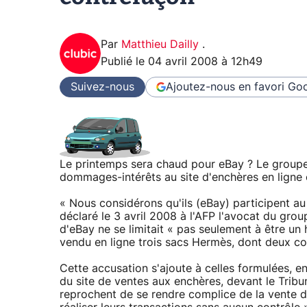
Par
Matthieu Dailly
.
Publié le
04 avril 2008 à 12h49
Suivez-nous
Ajoutez-nous en favori
Goo
Le printemps sera chaud pour eBay ? Le groupe
dommages-intérêts au site d'enchères en ligne 
« Nous considérons qu'ils (eBay) participent a
déclaré le 3 avril 2008 à l'AFP l'avocat du gr
d'eBay ne se limitait « pas seulement à être un 
vendu en ligne trois sacs Hermès, dont deux co
Cette accusation s'ajoute à celles formulées, e
du site de ventes aux enchères, devant le Trib
reprochent de se rendre complice de la vente d