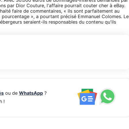
le ». Avec 30.000 euros de dommages-intérêts demandés par
ons par Dior Couture, l'affaire pourrait couter cher à eBay.
ouhaité faire de commentaires, « ils sont parfaitement au
un pourcentage », a pourtant précisé Emmanuel Colomes. Le
 hébergeurs seraient-ils responsables du contenu qu'ils
és
ou de
WhatsApp
?
h !