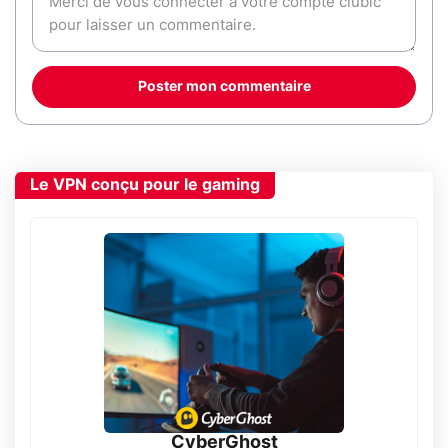
Poster mon commentaire
Le VPN conçu pour le gaming
CyberGhost