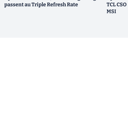
passent au Triple Refresh Rate
TCL CSOT
MSI