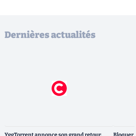
Dernières actualités
YggTorrent annonce son grand retour,
Bloquer 