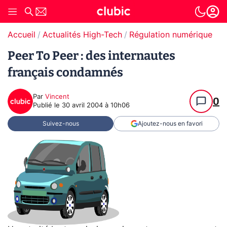
Accueil
Actualités High-Tech
Régulation numérique
T
Peer To Peer : des internautes
français condamnés
Par
Vincent
0
Publié le
30 avril 2004 à 10h06
Suivez-nous
Ajoutez-nous en favori