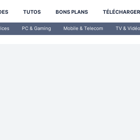
DES
TUTOS
BONS PLANS
TÉLÉCHARGE
vices
PC & Gaming
Mobile & Telecom
TV & Vidé