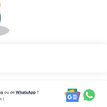
és
ou de
WhatsApp
?
h !