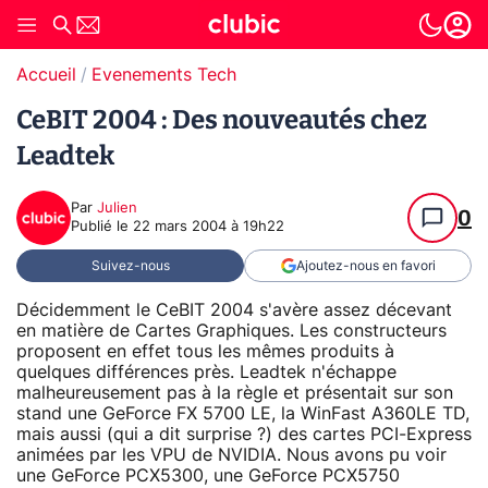
Accueil
Evenements Tech
CeBIT 2004 : Des nouveautés chez
Leadtek
Par
Julien
0
Publié le
22 mars 2004 à 19h22
Suivez-nous
Ajoutez-nous en favori
Décidemment le CeBIT 2004 s'avère assez décevant
en matière de Cartes Graphiques. Les constructeurs
proposent en effet tous les mêmes produits à
quelques différences près. Leadtek n'échappe
malheureusement pas à la règle et présentait sur son
stand une GeForce FX 5700 LE, la WinFast A360LE TD,
mais aussi (qui a dit surprise ?) des cartes PCI-Express
animées par les VPU de NVIDIA. Nous avons pu voir
une GeForce PCX5300, une GeForce PCX5750