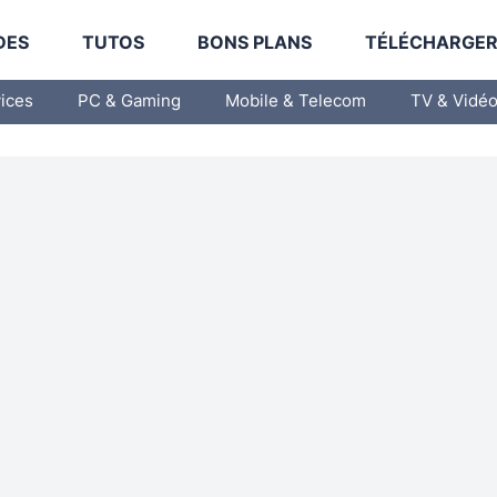
DES
TUTOS
BONS PLANS
TÉLÉCHARGE
vices
PC & Gaming
Mobile & Telecom
TV & Vidé