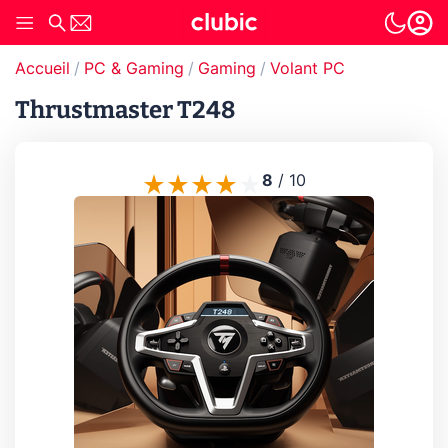
Accueil
PC & Gaming
Gaming
Volant PC
Thrustmaster T248
8
/
10