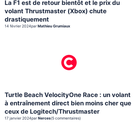
La F1 est de retour bientôt et le prix du
volant Thrustmaster (Xbox) chute
drastiquement
14 février 2024
par
Mathieu Grumiaux
Turtle Beach VelocityOne Race : un volant
à entraînement direct bien moins cher que
ceux de Logitech/Thrustmaster
17 janvier 2024
par
Nerces
(
5
commentaire
s
)