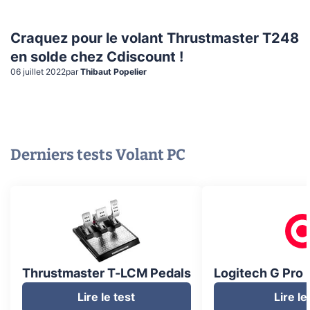
Craquez pour le volant Thrustmaster T248
en solde chez Cdiscount !
06 juillet 2022
par
Thibaut Popelier
Derniers tests
Volant PC
Thrustmaster T-LCM Pedals
Logitech G Pro 
Lire le test
Lire le