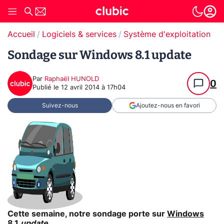
Accueil
Logiciels & services
Système d'exploitation (O
Sondage sur Windows 8.1 update
Par
Raphaël HUNOLD
0
Publié le
12 avril 2014 à 17h04
Suivez-nous
Ajoutez-nous en favori
Cette semaine, notre sondage porte sur
Windows
8.1
update
.