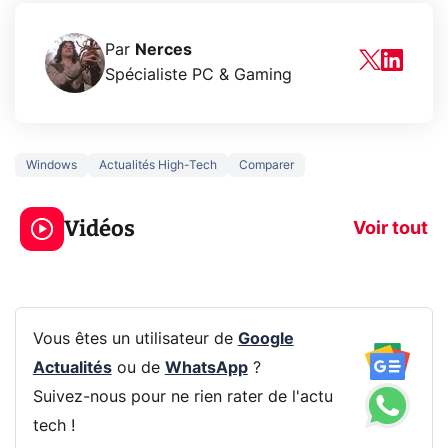
Par
Nerces
Spécialiste PC & Gaming
Windows
Actualités High-Tech
Comparer
3 écrans en 1 pour
5 générations
319€ ? Voici L'AOC
jeux dans la
Vidéos
CQ32G4ZA !
prochaine Xbo
Voir tout
Vous êtes un utilisateur de
Google
Actualités
ou de
WhatsApp
?
Suivez-nous pour ne rien rater de l'actu
tech !