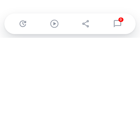
0
Abonnez-vous à notre newsletter !
Recevez un résumé quotidien de l'actu technologique.
S'inscrire
En cliquant sur s'inscrire, j’accepte de recevoir par email des
informations, actualités et offres commerciales de Clubic.
Conformément au RGPD, vous pouvez retirer votre consentement
à tout moment en cliquant sur le lien de désinscription présent
dans chaque email. Pour en savoir plus sur la gestion de vos
données, consultez notre
Politique de confidentialité