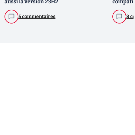
aussi la version 23H2
compati
5 commentaires
8 c