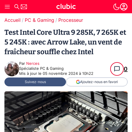
Accueil
PC & Gaming
Processeur
Test Intel Core Ultra 9 285K, 7 265K et
5 245K : avec Arrow Lake, un vent de
fraîcheur souffle chez Intel
Par
Nerces
0
Spécialiste PC & Gaming
Mis à jour le
05 novembre 2024 à 10h22
Suivez-nous
Ajoutez-nous en favori