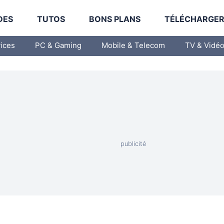
DES
TUTOS
BONS PLANS
TÉLÉCHARGE
vices
PC & Gaming
Mobile & Telecom
TV & Vidé