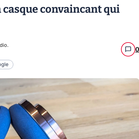
n casque convaincant qui
udio
.
gle