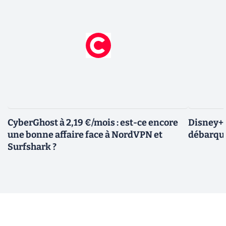
CyberGhost à 2,19 €/mois : est-ce encore
Disney+ :
une bonne affaire face à NordVPN et
débarque
Surfshark ?