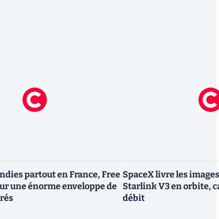
endies partout en France, Free
SpaceX livre les image
tour une énorme enveloppe de
Starlink V3 en orbite, c
trés
débit