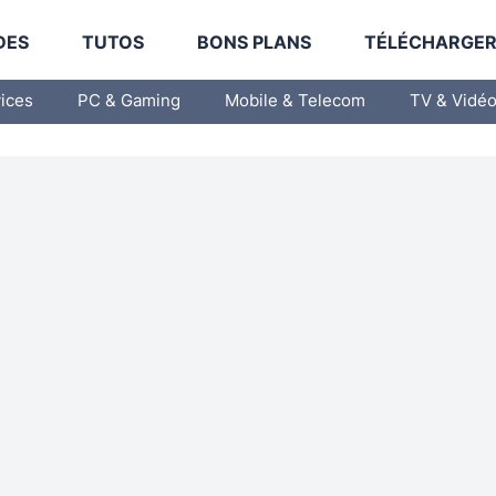
DES
TUTOS
BONS PLANS
TÉLÉCHARGE
vices
PC & Gaming
Mobile & Telecom
TV & Vidé