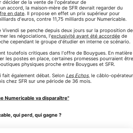
r décider de la vente de l'opérateur de
'un accord, la maison-mère de SFR devrait regarder du
fre en date
. Il propose en effet un prix supérieur pour
liards d'euros, contre 11,75 milliards pour Numericable.
de Vivendi se penche depuis deux jours sur la proposition de
mer les négociations, l'
exclusivité ayant été accordée
de
he cependant le groupe d'étudier en interne ce scénario.
ent toutefois critiques dans l'offre de Bouygues. En matière
er les postes en place, certaines promesses pourraient êtr
es boutiques physiques proche entre Bouygues et SFR.
i fait également débat. Selon
Les Echos
, le câblo-opérateur
lois chez SFR sur une période de 36 mois.
que Numericable va disparaître"
able, qui perd, qui gagne ?