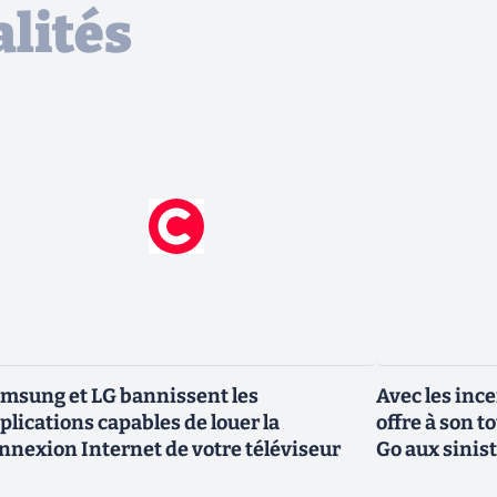
lités
msung et LG bannissent les
Avec les inc
plications capables de louer la
offre à son 
nnexion Internet de votre téléviseur
Go aux sinis