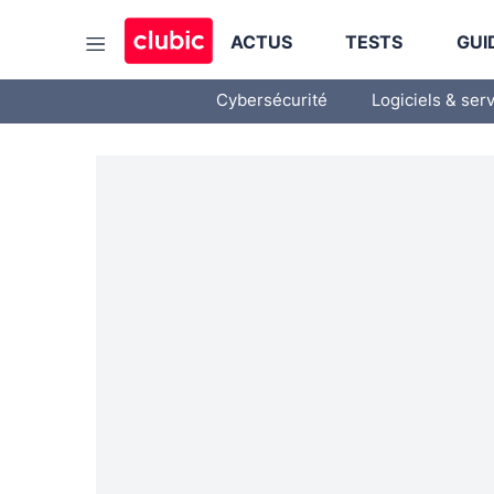
ACTUS
TESTS
GUI
Cybersécurité
Logiciels & ser