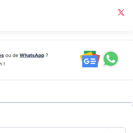
és
ou de
WhatsApp
?
h !