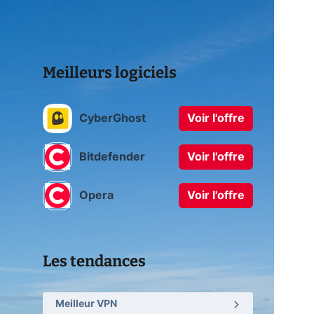
Meilleurs logiciels
CyberGhost
Voir l'offre
Bitdefender
Voir l'offre
Opera
Voir l'offre
Les tendances
Meilleur VPN