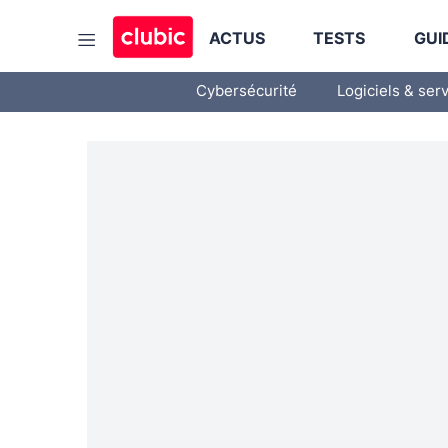
ACTUS
TESTS
GUI
Cybersécurité
Logiciels & ser