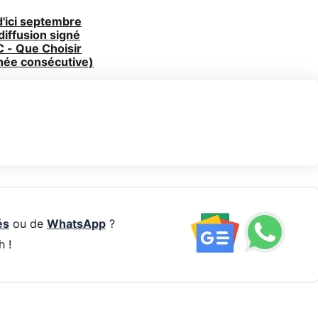
d'ici septembre
 diffusion signé
C - Que Choisir
nnée consécutive)
és
ou de
WhatsApp
?
h !