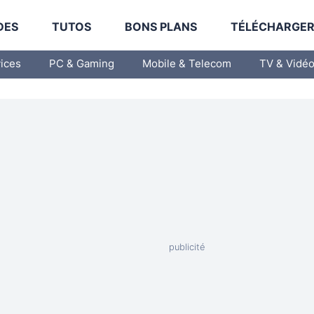
DES
TUTOS
BONS PLANS
TÉLÉCHARGE
vices
PC & Gaming
Mobile & Telecom
TV & Vidé