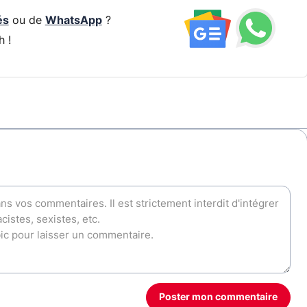
és
ou de
WhatsApp
?
h !
Poster mon commentaire