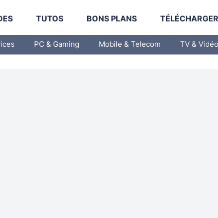
DES
TUTOS
BONS PLANS
TÉLÉCHARGE
vices
PC & Gaming
Mobile & Telecom
TV & Vidé