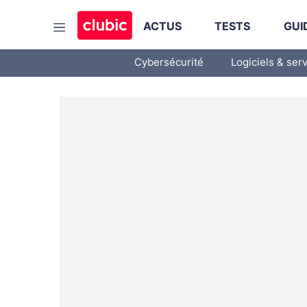
ACTUS
TESTS
GUI
Cybersécurité
Logiciels & ser