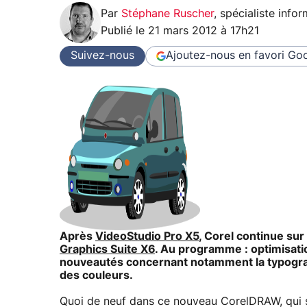
Par
Stéphane Ruscher
,
spécialiste info
Publié le
21 mars 2012 à 17h21
Suivez-nous
Ajoutez-nous en favori
Goo
Après
VideoStudio Pro X5
, Corel continue sur
Graphics Suite X6
. Au programme : optimisatio
nouveautés concernant notamment la typograp
des couleurs.
Quoi de neuf dans ce nouveau CorelDRAW, qui so